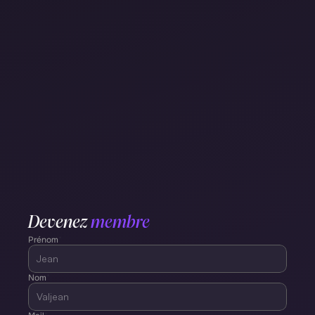
Devenez 
membre
Prénom
*
Nom
*